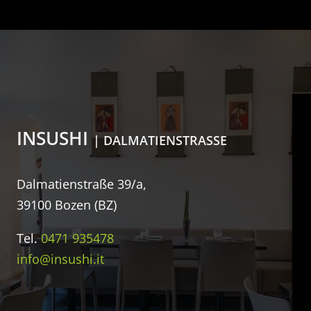
INSUSHI
Ö
| DALMATIENSTRASSE
Mo
Dalmatienstraße 39/a,
11
39100 Bozen (BZ)
Sa
Tel.
0471 935478
17
info@insushi.it