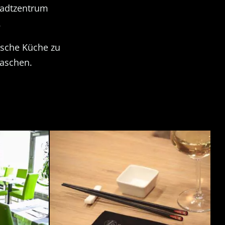
tadtzentrum
.
ische Küche zu
raschen.