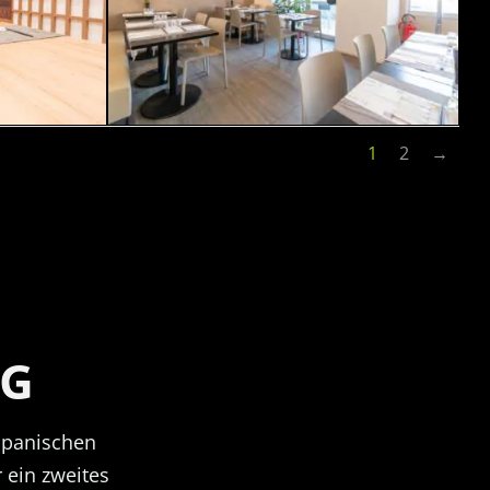
1
2
→
NG
apanischen
 ein zweites