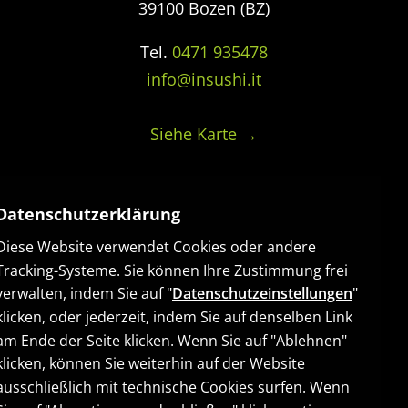
39100 Bozen (BZ)
Tel.
0471 935478
info@insushi.it
Siehe Karte →
ÖFFNUNGSZEITEN
Datenschutzerklärung
Diese Website verwendet Cookies oder andere
Montag-Freitag
Tracking-Systeme. Sie können Ihre Zustimmung frei
11:30 – 14:30 Uhr | 17:30 – 22:30 Uhr
verwalten, indem Sie auf "
Datenschutzeinstellungen
"
klicken, oder jederzeit, indem Sie auf denselben Link
Samstag und Sonntag
am Ende der Seite klicken. Wenn Sie auf "Ablehnen"
17:30 – 22:30 Uhr
klicken, können Sie weiterhin auf der Website
ausschließlich mit technische Cookies surfen. Wenn